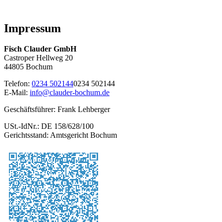
Impressum
Fisch Clauder GmbH
Castroper Hellweg 20
44805 Bochum
Telefon:
0234 502144
0234 502144
E-Mail:
i
nfo
@cla
uder-
boch
um.de
Geschäftsführer: Frank Lehberger
USt.-IdNr.: DE 158/628/100
Gerichtsstand: Amtsgericht Bochum