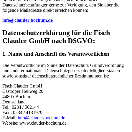
Datenschutzbeauftragter gerne zur Verfügung, den Sie über die
folgende Mailadresse direkt erreichen können:
i
nfo
@cla
uder-
boch
um.de
Datenschutzerklärung für die Fisch
Clauder GmbH nach DSGVO:
1. Name und Anschrift des Verantwortlichen
Die Verantwortliche im Sinne der Datenschutz-Grundverordnung
und anderer nationaler Datenschutzgesetze der Mitgliedsstaaten
sowie sonstiger datenschutzrechtlicher Bestimmungen ist:
Fisch Clauder GmbH
Castroper Hellweg 20
44805 Bochum
Deutschland
Tel.: 0234 / 502144
Fax.: 0234 / 4131979
E-Mail:
i
nfo
@cla
uder-
boch
um.de
Website: www.clauder-bochum.de